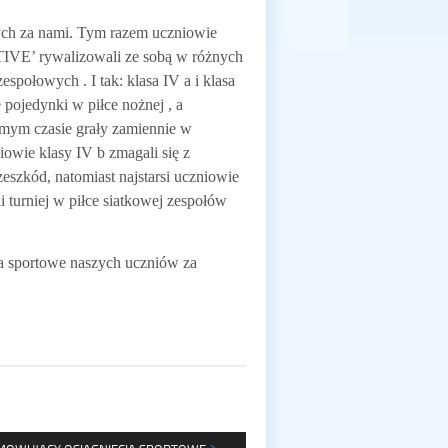
ch za nami. Tym razem uczniowie
TIVE’ rywalizowali ze sobą w różnych
społowych . I tak: klasa IV a i klasa
 pojedynki w piłce nożnej , a
amym czasie grały zamiennie w
iowie klasy IV b zmagali się z
eszkód, natomiast najstarsi uczniowie
i turniej w piłce siatkowej zespołów
a sportowe naszych uczniów za