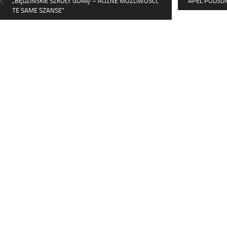
„BĘDZIŃSKIE SZKOŁY GÓRĄ! – RÓŻNE MOŻLIWOŚCI,
APEL PODSU
TE SAME SZANSE”