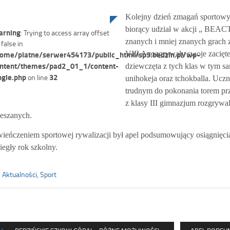
Kolejny dzień zmagań sportowy
biorący udział w akcji „ BEAC
rning
: Trying to access array offset
znanych i mniej znanych grach ze
 false in
ome/platne/serwer454173/public_html/sp9.bedzin.pl/wp-
VIII A rozgrywały swoje zacięte
ntent/themes/pad2_01_1/content-
dziewczęta z tych klas w tym s
ngle.php
32
on line
unihokeja oraz tchokballa. Uczn
trudnym do pokonania torem prz
z klasy III gimnazjum rozgrywal
eszanych.
ieńczeniem sportowej rywalizacji był apel podsumowujący osiągnięci
iegły rok szkolny.
Aktualności
,
Sport