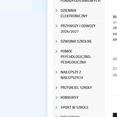
PONADPODSTAWOWYCH
DZIENNIK
ELEKTRONICZNY
Wa
on
PRZYWOZY I ODWOZY
/h
2026/2027
co
si
DZWONKI SZKOLNE
POMOC
PSYCHOLOGICZNO-
mi
PEDAGOGICZNA
Zw
NAJLEPSZY Z
ub
NAJLEPSZYCH
PRZYJACIEL SZKOŁY
KONKURSY
SPORT W SZKOLE