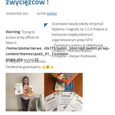
zwycięzców !
18 KWIETNIA, 2021
AUTOR:
ADMIN2
Uczniowie naszej szkoły otrzymali
dyplomy i nagrody za 1,2,3 miejsce w
Warning
: Trying to
konkursie międzyszkolnym
access array offset on
organizowanym przez SP 6
false in
„ Zwiastuny wiosny w obiektywie „ .
/home/platne/serwer454173/public_html/sp9.bedzin.pl/wp-
I miejsce – Bartosz Bielski,
content/themes/pad2_01_1/content-
II miejsce – Kacper Kozłowski,
single.php
32
on line
III miejsce – Julia Stolarska .
Serdecznie gratulujemy