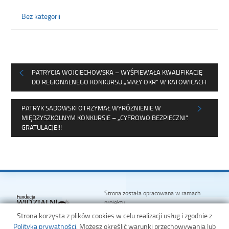
Bez kategorii
PATRYCJA WOJCIECHOWSKA – WYŚPIEWAŁA KWALIFIKACJĘ
DO REGIONALNEGO KONKURSU „MAŁY OKR” W KATOWICACH
PATRYK SADOWSKI OTRZYMAŁ WYRÓŻNIENIE W
MIĘDZYSZKOLNYM KONKURSIE – „CYFROWO BEZPIECZNI”.
GRATULACJE!!!
Strona została opracowana w ramach
projektu
Polska Akademia Dostępności
Strona korzysta z plików cookies w celu realizacji usług i zgodnie z
realizowanego przez
Fundację Widzialni
Polityką prywatności
. Możesz określić warunki przechowywania lub