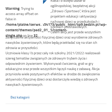
Klasa I b wzięła udział w
ogólnopolskiej, bezpłatnej akcji
Warning
: Trying to
„Zdrowo i Sportowo”, która jest
access array offset on
projektem edukacji i aktywizacji
false in
ruchowej dzieci w przedszkolach i
/home/platne/serwer454173/public_html/sp9.bedzin.pl/wp-
szkołach podstawowych.
content/themes/pad2_01_1/content-
Celem akcji jest przede wszystkim
single.php
32
on line
zwiększenie aktywności fizycznej dzieci oraz wyrobienie zdrowych
nawyków żywieniowych, które będą przekładać się na stan ich
zdrowia w przyszłości.
​Uczniowie klasy I b przez cały rok szkolny 2021/2022 realizowali
szereg tematów związanych ze zdrowym trybem życia i
odpowiednim żywieniem. Wykonywali ćwiczenia, grali w gry
edukacyjne oraz przede wszystkim łączyli naukę z zabawą. Akcja
przyniosła wiele pozytywnych efektów w drodze do zwiększenia
aktywności fizycznej dzieci oraz dostarczyła wiedzę o zdrowych
nawykach żywieniowych.
Bez kategorii