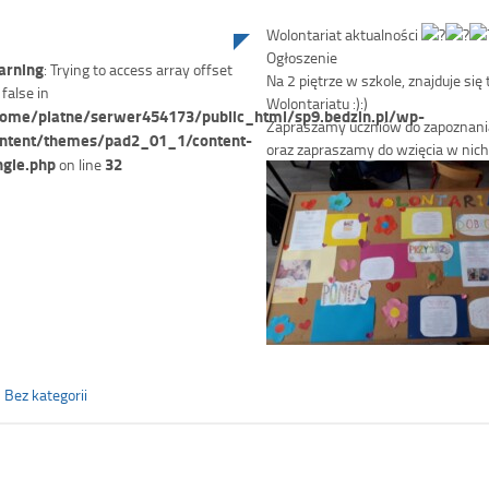
Wolontariat aktualności
Ogłoszenie
rning
: Trying to access array offset
Na 2 piętrze w szkole, znajduje się
 false in
Wolontariatu :):)
ome/platne/serwer454173/public_html/sp9.bedzin.pl/wp-
Zapraszamy uczniów do zapoznania
ntent/themes/pad2_01_1/content-
oraz zapraszamy do wzięcia w nich 
ngle.php
32
on line
Bez kategorii