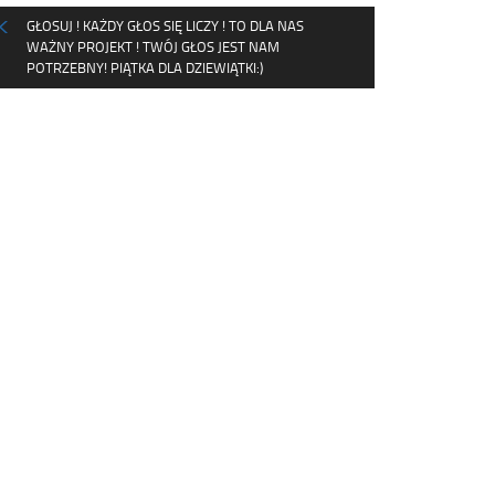
GŁOSUJ ! KAŻDY GŁOS SIĘ LICZY ! TO DLA NAS
WAŻNY PROJEKT ! TWÓJ GŁOS JEST NAM
POTRZEBNY! PIĄTKA DLA DZIEWIĄTKI:)