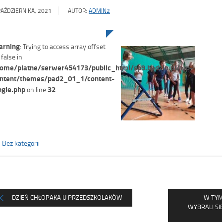
PAŹDZIERNIKA, 2021
AUTOR:
ADMIN2
rning
: Trying to access array offset
 false in
ome/platne/serwer454173/public_html/sp9.bedzin.pl/wp-
ntent/themes/pad2_01_1/content-
ngle.php
32
on line
Bez kategorii
DZIEŃ CHŁOPAKA U PRZEDSZKOLAKÓW
W TYM
WYBRALI SI