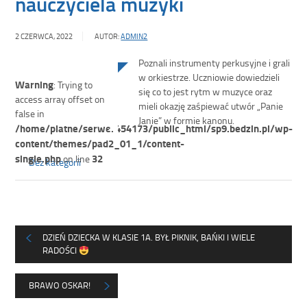
nauczyciela muzyki
2 CZERWCA, 2022
AUTOR:
ADMIN2
Poznali instrumenty perkusyjne i grali
w orkiestrze. Uczniowie dowiedzieli
Warning
: Trying to
się co to jest rytm w muzyce oraz
access array offset on
mieli okazję zaśpiewać utwór „Panie
false in
Janie” w formie kanonu.
/home/platne/serwer454173/public_html/sp9.bedzin.pl/wp-
content/themes/pad2_01_1/content-
single.php
32
on line
Bez kategorii
DZIEŃ DZIECKA W KLASIE 1A. BYŁ PIKNIK, BAŃKI I WIELE
RADOŚCI
BRAWO OSKAR!