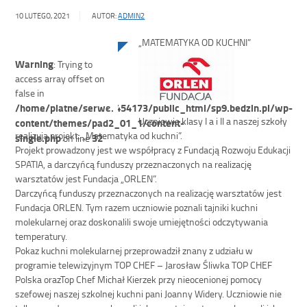
10 LUTEGO, 2021
AUTOR:
ADMIN2
„MATEMATYKA OD KUCHNI”
Warning
: Trying to
access array offset on
false in
/home/platne/serwer454173/public_html/sp9.bedzin.pl/wp-
Uczniowie klasy I a i II a naszej szkoły
content/themes/pad2_01_1/content-
realizują projekt: „Matematyka od kuchni”.
single.php
32
on line
Projekt prowadzony jest we współpracy z Fundacją Rozwoju Edukacji
SPATIA, a darczyńcą funduszy przeznaczonych na realizację
warsztatów jest Fundacja „ORLEN”.
Darczyńcą funduszy przeznaczonych na realizację warsztatów jest
Fundacja ORLEN. Tym razem uczniowie poznali tajniki kuchni
molekularnej oraz doskonalili swoje umiejętności odczytywania
temperatury.
Pokaz kuchni molekularnej przeprowadził znany z udziału w
programie telewizyjnym TOP CHEF – Jarosław Śliwka TOP CHEF
Polska orazTop Chef Michał Kierzek przy nieocenionej pomocy
szefowej naszej szkolnej kuchni pani Joanny Widery. Uczniowie nie