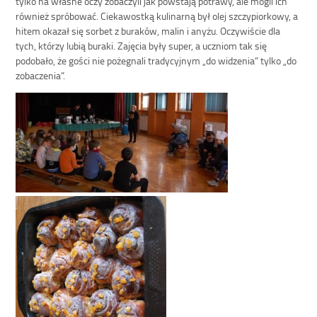
tylko na własne oczy zobaczyli jak powstają potrawy, ale mogli ich
również spróbować. Ciekawostką kulinarną był olej szczypiorkowy, a
hitem okazał się sorbet z buraków, malin i anyżu. Oczywiście dla
tych, którzy lubią buraki. Zajęcia były super, a uczniom tak się
podobało, że gości nie pożegnali tradycyjnym „do widzenia” tylko „do
zobaczenia”.