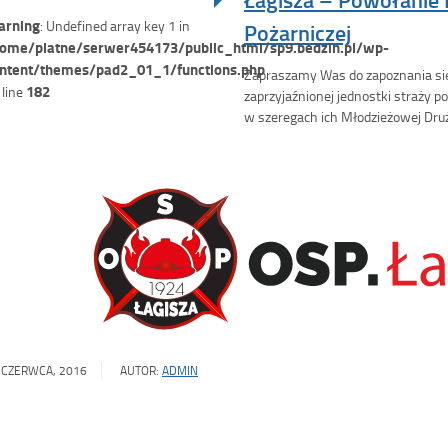
rning
: Undefined array key 1 in
Pożarniczej
ome/platne/serwer454173/public_html/sp9.bedzin.pl/wp-
ntent/themes/pad2_01_1/functions.php
Zapraszamy Was do zapoznania się
182
 line
zaprzyjaźnionej jednostki straży p
w szeregach ich Młodzieżowej Druż
 CZERWCA, 2016
AUTOR:
ADMIN