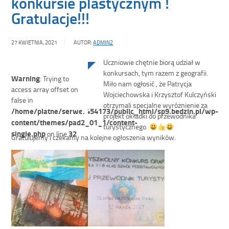
konkursie plastycznym !
Gratulacje!!!
27 KWIETNIA, 2021
AUTOR:
ADMIN2
Uczniowie chętnie biorą udział w
konkursach, tym razem z geografii.
Warning
: Trying to
Miło nam ogłosić , że Patrycja
access array offset on
Wojciechowska i Krzysztof Kulczyński
false in
otrzymali specjalne wyróżnienie za
/home/platne/serwer454173/public_html/sp9.bedzin.pl/wp-
projekt okładki do przewodnika
content/themes/pad2_01_1/content-
turystycznego.
single.php
32
on line
Gratulujemy i czekamy na kolejne ogłoszenia wyników.