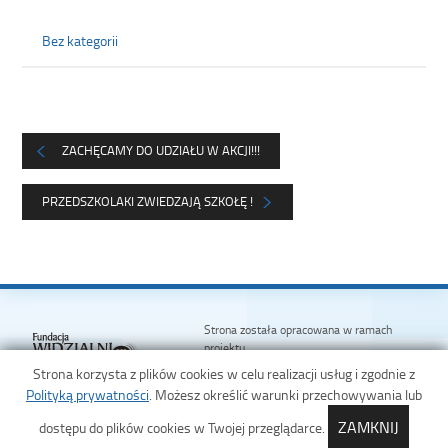
Bez kategorii
ZACHĘCAMY DO UDZIAŁU W AKCJI!!!
PRZEDSZKOLAKI ZWIEDZAJĄ SZKOŁĘ !
Strona została opracowana w ramach
projektu
Polska Akademia Dostępności
Strona korzysta z plików cookies w celu realizacji usług i zgodnie z
realizowanego przez
Fundację Widzialni
Polityką prywatności
. Możesz określić warunki przechowywania lub
i
Ministerstwo Administracji i
Cyfryzacji
ZAMKNIJ
dostępu do plików cookies w Twojej przeglądarce.