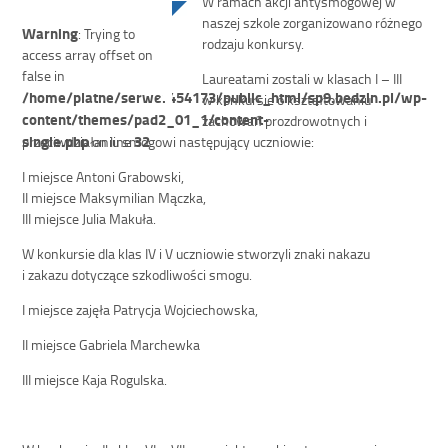
W ramach akcji antysmogowej w
naszej szkole zorganizowano różnego
Warning
: Trying to
rodzaju konkursy.
access array offset on
false in
Laureatami zostali w klasach I – III
/home/platne/serwer454173/public_html/sp9.bedzin.pl/wp-
w konkursie o kształtowaniu
content/themes/pad2_01_1/content-
zachowań prozdrowotnych i
single.php
32
przeciwdziałaniu smogowi następujący uczniowie:
on line
I miejsce Antoni Grabowski,
II miejsce Maksymilian Mączka,
III miejsce Julia Makuła.
W konkursie dla klas IV i V uczniowie stworzyli znaki nakazu
i zakazu dotyczące szkodliwości smogu.
I miejsce zajęła Patrycja Wojciechowska,
II miejsce Gabriela Marchewka
III miejsce Kaja Rogulska.