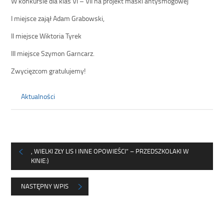
W konkursie dla klas VI – VII na projekt maski antysmogowej
I miejsce zajął Adam Grabowski,
II miejsce Wiktoria Tyrek
III miejsce Szymon Garncarz.
Zwycięzcom gratulujemy!
Aktualności
, WIELKI ZŁY LIS I INNE OPOWIEŚCI” – PRZEDSZKOLAKI W
KINIE:)
NASTĘPNY WPIS