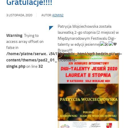
Gratulacje!!!!
3 LISTOPADA, 2020
AUTOR:
ADMIN2
Patrycja Wojciechowska została
laureatką 2-go stopnia (2 miejsce) w
Warning
: Trying to
Międzynarodowym Festiwalu Digi-
access array offset on
talenty w edycji jesiennej
false in
Brawo!!!!
/home/platne/serwer454173/public_html/sp9.bedzin.pl/wp-
content/themes/pad2_01_1/content-
single.php
32
on line