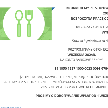
NFORMUJEMY, ŻE STOŁÓ
I
20
ROZPOCZYNA PRACĘ OD
OPŁATA ZA ŻYWIENIE 
WYN
Stawka Żywieniowa za ob
PRZYPOMINAMY O KONIEC
WRZEŚNIA 2024R.
NA KONTO BANKOWE SZKOŁY:
81 1050 1227 1000 0023 0093 678
(Z OPISEM: IMIĘ I NAZWISKO UCZNIA, MIESIĄC ZA KTÓRY D
PROSIMY O PRZESTRZEGANIE TERMINÓW WPŁAT ZA OBIADY W PRZEC
ZOSTANIE WSTRZYMANIE W/G REGULAMINU 
PROSIMY O DOKONYWANIE WPŁAT OD 1 WRZE
Uncategorized