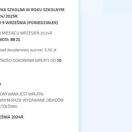
WKA SZKOLNA W ROKU SZKOLNYM
24/2025R.
 9 WRZEŚNIA (PONIEDZIAŁEK)
W MIESIĄCU WRZESIEŃ 2024R.
OSI: 88 ZŁ
iad dwudaniowy wynosi: 5,50 zł
10
ZNOŚCI DOKONANIA WPŁATY DO
4
OKONYWANA JEST WPŁATA)
IWNYM RAZIE WYDAWANIE OBIADÓW
STOŁÓWKI.
ŚNIA 2024R.