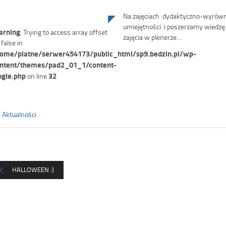
Na zajęciach dydaktyczno-wyrów
umiejętności i poszerzamy wiedzę. 
rning
: Trying to access array offset
zajęcia w plenerze…
 false in
ome/platne/serwer454173/public_html/sp9.bedzin.pl/wp-
ntent/themes/pad2_01_1/content-
ngle.php
32
on line
Aktualności
HALLOWEEN :)