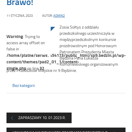
Brawo!
11 STYCZNIA, 2023
AUTOR:
ADMIN2
Zosia Sołtys z oddziału
przedszkolnego uczestniczyła w
Warning
: Trying to
międzyprzedszkolnym konkursie
access array offset on
prozdrowotnym pod Honorowym
false in
Patronatem Prezydenta Miasta
/home/platne/serwer454173/public_html/sp9.bedzin.pl/wp-
Będzina Pana Łukasza
content/themes/pad2_01_1/content-
Komoniewskiego organizowanym
single.php
32
on line
przez Przedszkole Miejskie nr 9 Będzinie.
Bez kategorii
ZAPRASZAMY 10. 01.2023 R.