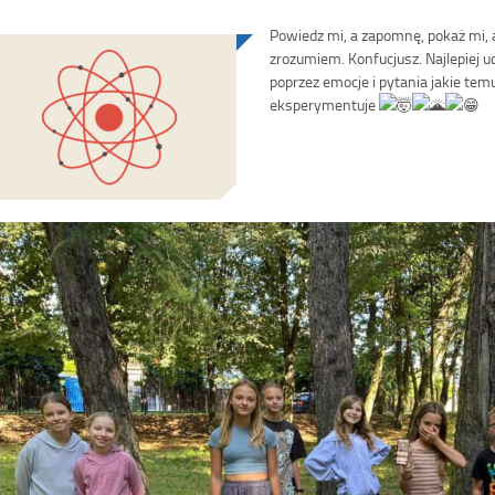
Powiedz mi, a zapomnę, pokaż mi, 
zrozumiem. Konfucjusz. Najlepiej u
poprzez emocje i pytania jakie tem
eksperymentuje