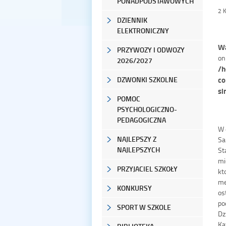
PONADPODSTAWOWYCH
2 
DZIENNIK
ELEKTRONICZNY
Wa
PRZYWOZY I ODWOZY
on
2026/2027
/h
co
DZWONKI SZKOLNE
si
POMOC
PSYCHOLOGICZNO-
PEDAGOGICZNA
W 
NAJLEPSZY Z
Sa
NAJLEPSZYCH
St
mi
PRZYJACIEL SZKOŁY
kt
me
KONKURSY
os
po
SPORT W SZKOLE
Dz
Ka