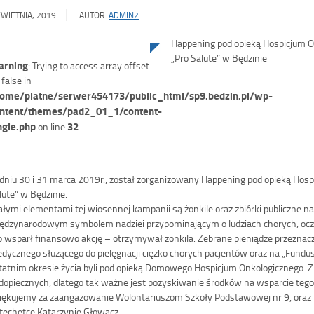
KWIETNIA, 2019
AUTOR:
ADMIN2
Happening pod opieką Hospicjum O
„Pro Salute” w Będzinie
rning
: Trying to access array offset
 false in
ome/platne/serwer454173/public_html/sp9.bedzin.pl/wp-
ntent/themes/pad2_01_1/content-
ngle.php
32
on line
dniu 30 i 31 marca 2019r., został zorganizowany Happening pod opieką Hosp
lute” w Będzinie.
ałymi elementami tej wiosennej kampanii są żonkile oraz zbiórki publiczne na 
ędzynarodowym symbolem nadziei przypominającym o ludziach chorych, oczek
o wsparł finansowo akcję – otrzymyw
ał żonkila. Zebrane pieniądze przezn
dycznego służącego do pielęgnacji ciężko chorych pacjentów oraz na „Fundusz
tatnim okresie życia byli pod opieką Domowego Hospicjum Onkologicznego. 
dopiecznych, dlatego tak ważne jest pozyskiwanie środków na wsparcie tego
iękujemy za zaangażowanie Wolontariuszom Szkoły Podstawowej nr 9, oraz Pa
techetce Katarzynie Głowacz.