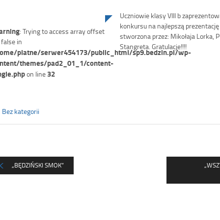
Uczniowie klasy VIII b zaprezentow
konkursu na najlepszą prezentację
rning
: Trying to access array offset
stworzona przez: Mikołaja Lorka, 
 false in
Stangreta. Gratulacje!!!!
ome/platne/serwer454173/public_html/sp9.bedzin.pl/wp-
ntent/themes/pad2_01_1/content-
ngle.php
32
on line
Bez kategorii
„BĘDZIŃSKI SMOK”
„WSZ