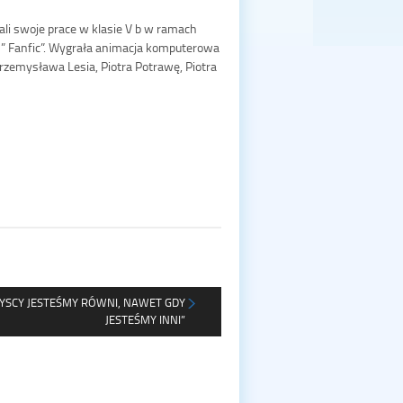
ali swoje prace w klasie V b w ramach
 ” Fanfic”. Wygrała animacja komputerowa
Przemysława Lesia, Piotra Potrawę, Piotra
YSCY JESTEŚMY RÓWNI, NAWET GDY
JESTEŚMY INNI”