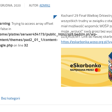
 GRUDNIA, 2020
AUTOR:
ADMIN2
Kochani! 29 Finał Wielkiej Orkiestry
wszystkich trudny w związku z otac
rning
: Trying to access array offset
miał możliwość wspomóc WOŚP zał
 false in
może „wrzucić” swój grosz bez w
ome/platne/serwer454173/public_html/sp9.bedzin.pl/wp-
DZIĘKUJEMY. Link do naszej skarb
ntent/themes/pad2_01_1/content-
https://eskarbonka.wosp.org.pl/ly
ngle.php
32
on line
Bez kategorii