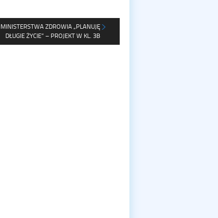
 MINISTERSTWA ZDROWIA „PLANUJĘ
DŁUGIE ŻYCIE” – PROJEKT W KL. 3B