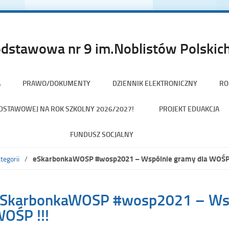
dstawowa nr 9 im.Noblistów Polskich
A
PRAWO/DOKUMENTY
DZIENNIK ELEKTRONICZNY
RO
PODSTAWOWEJ NA ROK SZKOLNY 2026/2027!
PROJEKT EDUAKCJA
FUNDUSZ SOCJALNY
eSkarbonkaWOSP #wosp2021 – Wspólnie gramy dla WOŚP 
tegorii
SkarbonkaWOSP #wosp2021 – Wsp
OŚP !!!