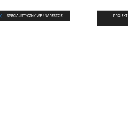
SPECJALISTYCZNY WF ! NARESZCIE !
PROJEKT