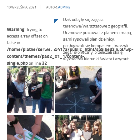
10 WRZEŚNIA, 2021
AUTOR:
ADMIN2
Dziś odbyły się zajęcia
terenowe/warsztatowe z geografii.
Warning
: Trying to
Uczniowie pracowali z planem i mapą,
access array offset on
sami rysowali plan dzielnicy,
false in
posługiwali się kompasem ,tworzyli
/home/platne/serwer454173/public_html/sp9.bedzin.pl/wp-
zegar słoneczny, przeliczali skalę,
content/themes/pad2_01_1/content-
wyznaczali kierunki świata i azymut.
single.php
32
on line