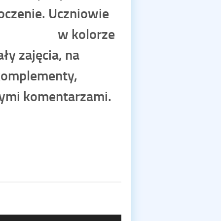
toczenie. Uczniowie
, czyli w kolorze
y zajęcia, na
 komplementy,
nymi komentarzami.