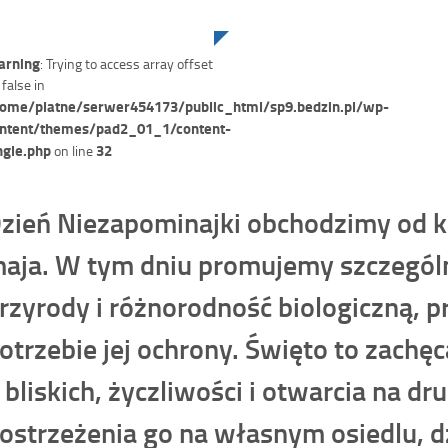
rning
: Trying to access array offset
 false in
ome/platne/serwer454173/public_html/sp9.bedzin.pl/wp-
ntent/themes/pad2_01_1/content-
ngle.php
32
on line
zień Niezapominajki obchodzimy od ki
aja. W tym dniu promujemy szczególn
rzyrody i różnorodność biologiczną,
otrzebie jej ochrony. Święto to zachę
 bliskich, życzliwości i otwarcia na d
ostrzeżenia go na własnym osiedlu, dz