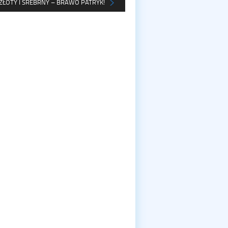
ZŁOTY I SREBRNY – BRAWO PATRYK!