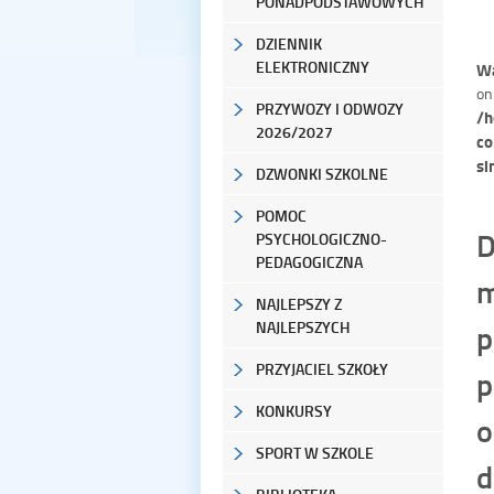
PONADPODSTAWOWYCH
DZIENNIK
ELEKTRONICZNY
Wa
on
PRZYWOZY I ODWOZY
/h
2026/2027
co
si
DZWONKI SZKOLNE
POMOC
D
PSYCHOLOGICZNO-
PEDAGOGICZNA
m
NAJLEPSZY Z
p
NAJLEPSZYCH
PRZYJACIEL SZKOŁY
p
KONKURSY
o
SPORT W SZKOLE
d