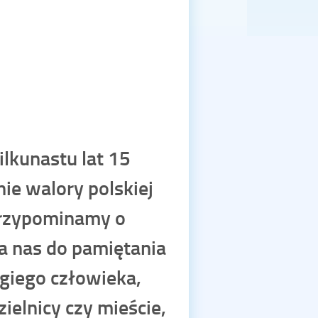
lkunastu lat 15
ie walory polskiej
 przypominamy o
ca nas do pamiętania
rugiego człowieka,
ielnicy czy mieście,