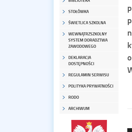
BIBLIOTEKA
p
STOŁÓWKA
p
ŚWIETLICA SZKOLNA
n
WEWNĄTRZSZKOLNY
SYSTEM DORADZTWA
k
ZAWODOWEGO
o
DEKLARACJA
DOSTĘPNOŚCI
W
REGULAMIN SERWISU
POLITYKA PRYWATNOŚCI
RODO
ARCHIWUM