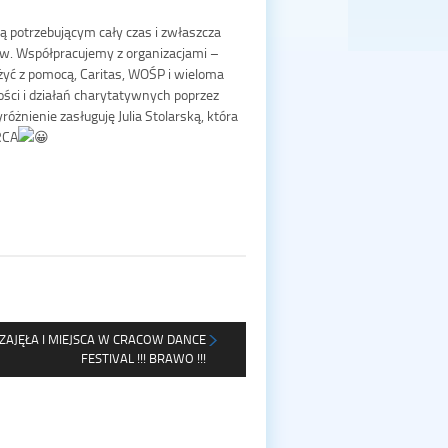
̨ potrzebującym cały czas i zwłaszcza
ów. Współpracujemy z organizacjami –
̇yć z pomocą, Caritas, WOŚP i wieloma
ości i działań charytatywnych poprzez
żnienie zasługuję Julia Stolarską, która
ERCA
 ZAJĘŁA I MIEJSCA W CRACOW DANCE
FESTIVAL !!! BRAWO !!!