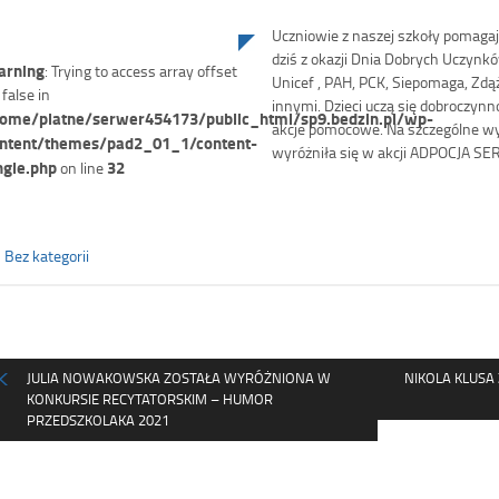
Uczniowie z naszej szkoły pomagaja
dziś z okazji Dnia Dobrych Uczynk
rning
: Trying to access array offset
Unicef , PAH, PCK, Siepomaga, Zdąz
 false in
innymi. Dzieci uczą się dobroczynn
ome/platne/serwer454173/public_html/sp9.bedzin.pl/wp-
akcje pomocowe. Na szczególne wyró
ntent/themes/pad2_01_1/content-
wyróżniła się w akcji ADPOCJA S
ngle.php
32
on line
Bez kategorii
JULIA NOWAKOWSKA ZOSTAŁA WYRÓŻNIONA W
NIKOLA KLUSA
KONKURSIE RECYTATORSKIM – HUMOR
PRZEDSZKOLAKA 2021