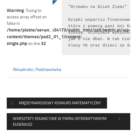
"Drzewko na Dzień Ziemi"

Warning
: Trying to
access array offset on
Dzięki wsparciu finansowemu 
false in
które z pomocą pani Ani Kawa
/home/platne/serwer454173/public_html/sp9.bedzin.pl/wp-
szkoły. Uczniowie wysłuchali
content/themes/pad2_01_1/content-
jak o nie dbać. W tak nietyp
single.php
32
on line
klasy Vb oraz dzieci ze świe
Aktualności
,
Podstawówka
MIĘDZYNARODOWY KONKURS MATEMATYCZNY
WARSZTATY EDUKACYJNE W PARKU INTERAKTYWNYM
EUGENIUSZ