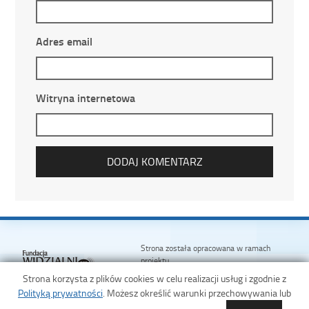
Adres email
Witryna internetowa
Strona została opracowana w ramach
projektu
Polska Akademia Dostępności
Strona korzysta z plików cookies w celu realizacji usług i zgodnie z
realizowanego przez
Fundację Widzialni
Polityką prywatności
. Możesz określić warunki przechowywania lub
i
Ministerstwo Administracji i