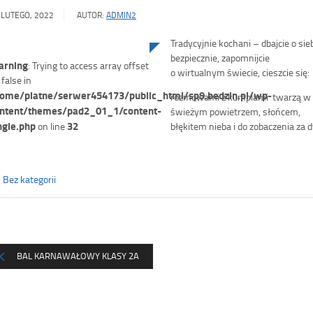
 LUTEGO, 2022
AUTOR:
ADMIN2
Tradycyjnie kochani – dbajcie o sieb
bezpiecznie, zapomnijcie
rning
: Trying to access array offset
o wirtualnym świecie, cieszcie się:
 false in
ome/platne/serwer454173/public_html/sp9.bedzin.pl/wp-
rozmowami z kumplami twarzą w 
ntent/themes/pad2_01_1/content-
świeżym powietrzem, słońcem,
ngle.php
32
on line
błękitem nieba i do zobaczenia za 
Bez kategorii
BAL KARNAWAŁOWY KLASY 2A