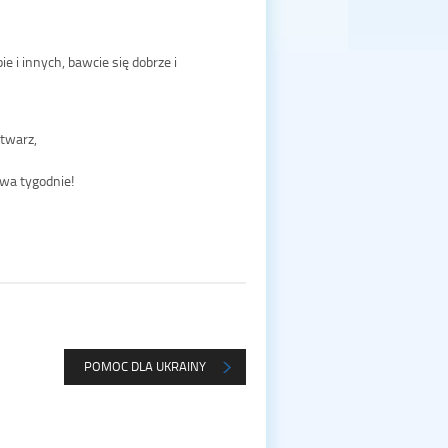
ie i innych, bawcie się dobrze i
twarz,
dwa tygodnie!
POMOC DLA UKRAINY