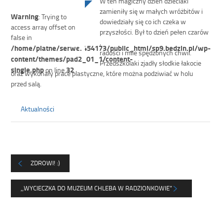
W ten magiczny dzień dzieciaki
zamieniły się w małych wróżbitów i
Warning
: Trying to
dowiedziały się co ich czeka w
access array offset on
przyszłości. Był to dzień pełen czarów
false in
,
/home/platne/serwer454173/public_html/sp9.bedzin.pl/wp-
radości i mile spędzonych chwil.
content/themes/pad2_01_1/content-
Przedszkolaki zjadły słodkie łakocie
single.php
32
on line
oraz wykonały prace plastyczne, które można podziwiać w holu
przed salą.
Aktualności
ZDROWI! :)
,,WYCIECZKA DO MUZEUM CHLEBA W RADZIONKOWIE”