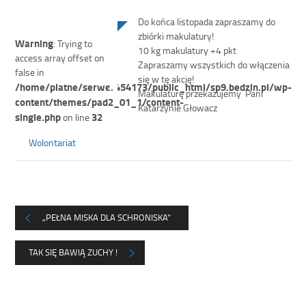
Do końca listopada zapraszamy do
zbiórki makulatury!
Warning
: Trying to
10 kg makulatury +4 pkt
access array offset on
Zapraszamy wszystkich do włączenia
false in
się w tę akcję!
/home/platne/serwer454173/public_html/sp9.bedzin.pl/wp-
Makulaturę przekazujemy Pani
content/themes/pad2_01_1/content-
Katarzynie Głowacz
single.php
32
on line
Wolontariat
„PEŁNA MISKA DLA SCHRONISKA”
TAK SIĘ BAWIĄ ZUCHY !