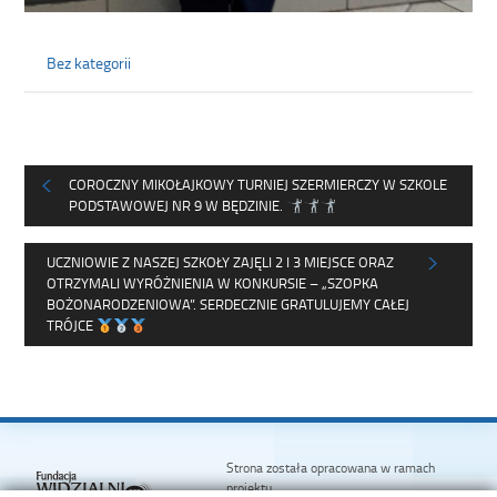
Bez kategorii
COROCZNY MIKOŁAJKOWY TURNIEJ SZERMIERCZY W SZKOLE
PODSTAWOWEJ NR 9 W BĘDZINIE.
UCZNIOWIE Z NASZEJ SZKOŁY ZAJĘLI 2 I 3 MIEJSCE ORAZ
OTRZYMALI WYRÓŻNIENIA W KONKURSIE – „SZOPKA
BOŻONARODZENIOWA”. SERDECZNIE GRATULUJEMY CAŁEJ
TRÓJCE
Strona została opracowana w ramach
projektu