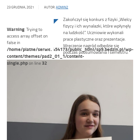
23 GRUDNIA, 2021
AUTOR:
ADMIN2
Zakończył się konkurs z fizyki „Wielcy
fizycy i ich wynalazki, które wpłynęły
Warning
: Trying to
na ludzkość”. Uczniowie wykonali
access array offset on
prace plastyczne oraz prezentacje.
false in
Wręczenie nagród odbędzie się
/home/platne/serwer454173/public_html/sp9.bedzin.pl/wp-
podczas podsumowania I semestru.
content/themes/pad2_01_1/content-
single.php
32
on line