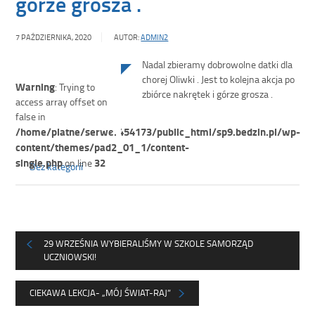
górze grosza .
7 PAŹDZIERNIKA, 2020
AUTOR:
ADMIN2
Nadal zbieramy dobrowolne datki dla
chorej Oliwki . Jest to kolejna akcja po
Warning
: Trying to
zbiórce nakrętek i górze grosza .
access array offset on
false in
/home/platne/serwer454173/public_html/sp9.bedzin.pl/wp-
content/themes/pad2_01_1/content-
single.php
32
on line
Bez kategorii
29 WRZEŚNIA WYBIERALIŚMY W SZKOLE SAMORZĄD
UCZNIOWSKI!
CIEKAWA LEKCJA- „MÓJ ŚWIAT-RAJ”