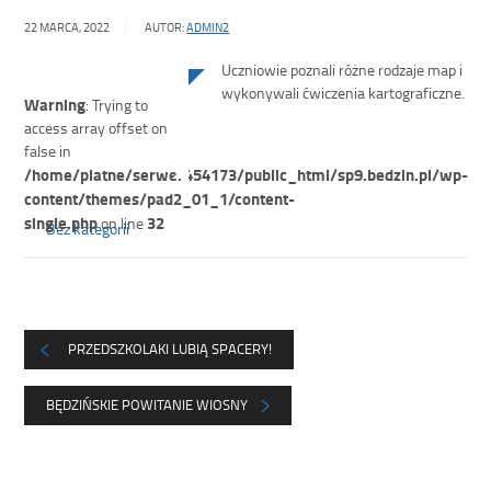
22 MARCA, 2022
AUTOR:
ADMIN2
Uczniowie poznali różne rodzaje map i
wykonywali ćwiczenia kartograficzne.
Warning
: Trying to
access array offset on
false in
/home/platne/serwer454173/public_html/sp9.bedzin.pl/wp-
content/themes/pad2_01_1/content-
single.php
32
on line
Bez kategorii
PRZEDSZKOLAKI LUBIĄ SPACERY!
BĘDZIŃSKIE POWITANIE WIOSNY