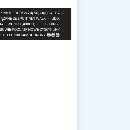
 SZKOLE ODBYWAJĄ SIĘ ZAJĘCIA DLA
IĄZANE ZE SPORTAMI WALKI – JUDO,
 TAEKWONDO ,AIKIDO, KICK- BOXING .
IOWIE POZNAJĄ NOWE DYSCYPLINY
I I TECHNIKI SAMOOBRONY.