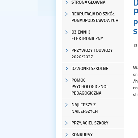
D
STRONA GŁÓWNA
P
REKRUTACJA DO SZKÓŁ
p
PONADPODSTAWOWYCH
s
DZIENNIK
ELEKTRONICZNY
13
PRZYWOZY I ODWOZY
2026/2027
Wa
DZWONKI SZKOLNE
on
POMOC
/h
PSYCHOLOGICZNO-
co
PEDAGOGICZNA
si
NAJLEPSZY Z
NAJLEPSZYCH
PRZYJACIEL SZKOŁY
KONKURSY