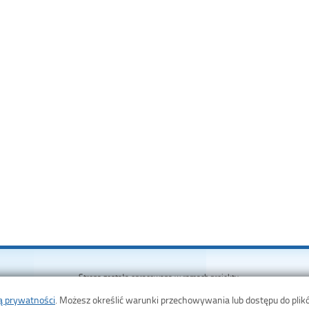
Strona została opracowana w ramach projektu
Polska Akademia Dostępności
ką prywatności
. Możesz określić warunki przechowywania lub dostępu do plik
realizowanego przez
Fundację Widzialni
i
Ministerstwo Administrac