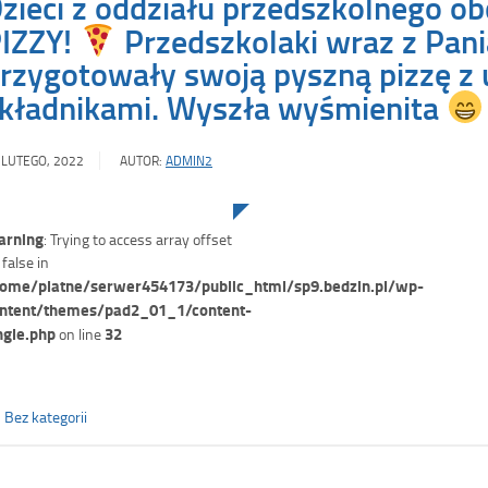
zieci z oddziału przedszkolnego o
IZZY!
Przedszkolaki wraz z Pani
rzygotowały swoją pyszną pizzę z 
kładnikami. Wyszła wyśmienita
 LUTEGO, 2022
AUTOR:
ADMIN2
rning
: Trying to access array offset
 false in
ome/platne/serwer454173/public_html/sp9.bedzin.pl/wp-
ntent/themes/pad2_01_1/content-
ngle.php
32
on line
Bez kategorii