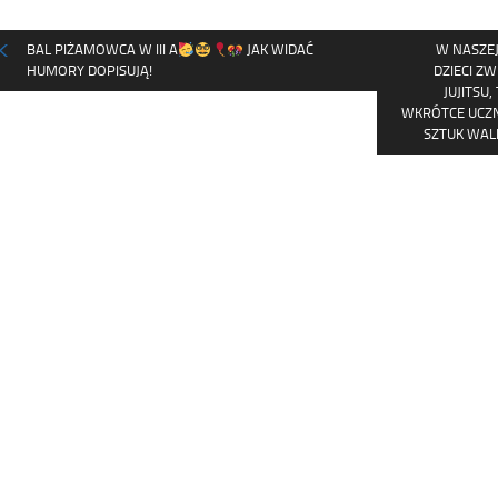
BAL PIŻAMOWCA W III A
JAK WIDAĆ
W NASZEJ
HUMORY DOPISUJĄ!
DZIECI ZW
JUJITSU,
WKRÓTCE UCZN
SZTUK WALK