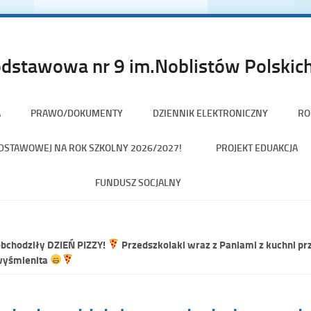
dstawowa nr 9 im.Noblistów Polskich
A
PRAWO/DOKUMENTY
DZIENNIK ELEKTRONICZNY
RO
PODSTAWOWEJ NA ROK SZKOLNY 2026/2027!
PROJEKT EDUAKCJA
FUNDUSZ SOCJALNY
obchodziły DZIEŃ PIZZY!
Przedszkolaki wraz z Paniami z kuchni pr
wyśmienita